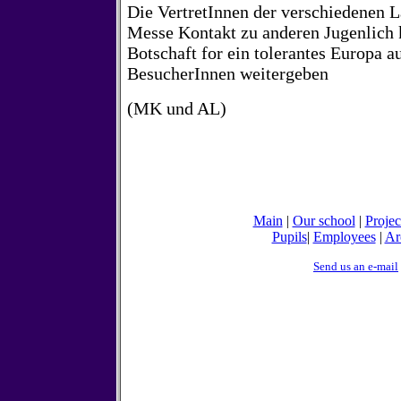
Die VertretInnen der verschiedenen L
Messe Kontakt zu anderen Jugenlich 
Botschaft for ein tolerantes Europa a
BesucherInnen weitergeben
(MK und AL)
Main
|
Our school
|
Projec
Pupils
|
Employees
|
Ar
Send us an e-mail