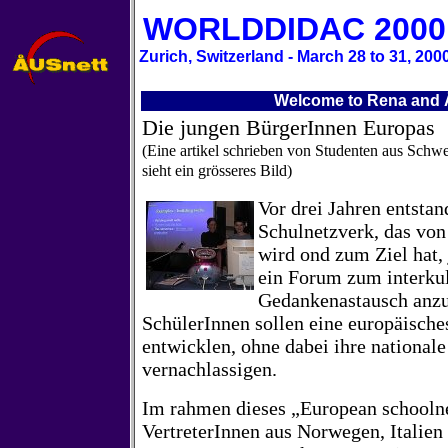
WORLDDIDAC 2000
Zurich, Switzerland - March 28 to 31, 200
Welcome to Rena and 
Die jungen BürgerInnen Europas
(Eine artikel schrieben von Studenten aus Schw
sieht ein gr
össeres Bild)
Vor drei Jahren entsta
Schulnetzverk, das von
wird ond zum Ziel hat,
ein Forum zum interkul
Gedankenastausch anzu
SchülerInnen sollen eine europäische
entwicklen, ohne dabei ihre nationale 
vernachlassigen.
Im rahmen dieses „European schoolne
VertreterInnen aus Norwegen, Italien