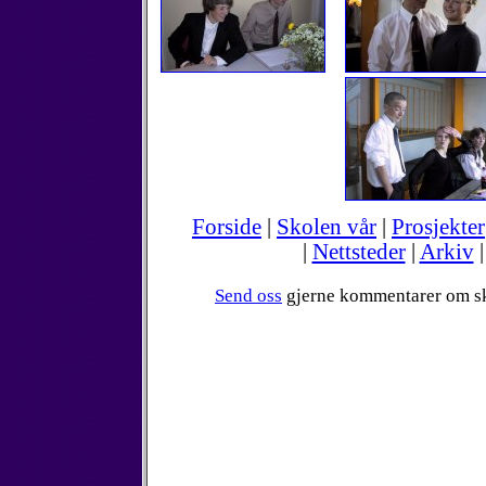
Forside
|
Skolen vår
|
Prosjekter
|
Nettsteder
|
Arkiv
Send oss
gjerne kommentarer om s