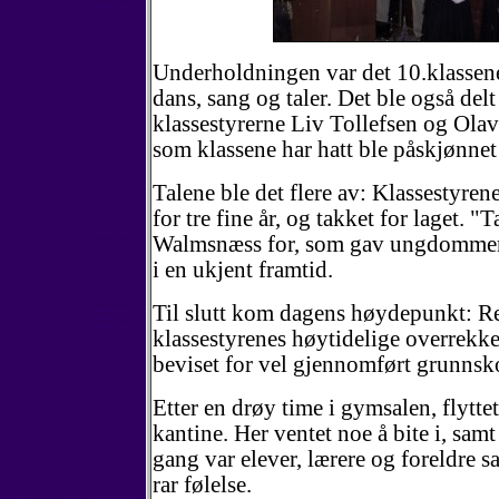
Underholdningen var det 10.klassene
dans, sang og taler. Det ble også delt 
klassestyrerne Liv Tollefsen og Olav
som klassene har hatt ble påskjønnet
Talene ble det flere av: Klassestyre
for tre fine år, og takket for laget. "
Walmsnæss for, som gav ungdommen 
i en ukjent framtid.
Til slutt kom dagens høydepunkt: R
klassestyrenes høytidelige overrekke
beviset for vel gjennomført grunnsk
Etter en drøy time i gymsalen, flyttet
kantine. Her ventet noe å bite i, samt
gang var elever, lærere og foreldre s
rar følelse.