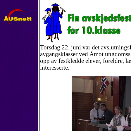
Torsdag 22. juni var det avslutningsfe
avgangsklasser ved Åmot ungdomssk
opp av festkledde elever, foreldre, l
interesserte.